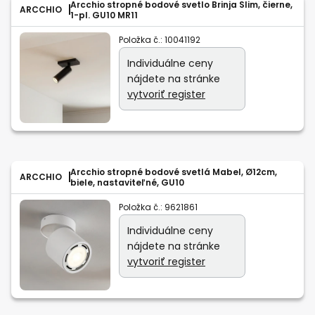
Arcchio stropné bodové svetlo Brinja Slim, čierne,
ARCCHIO
1-pl. GU10 MR11
Položka č.:
10041192
Individuálne ceny
nájdete na stránke
vytvoriť register
Arcchio stropné bodové svetlá Mabel, Ø12cm,
ARCCHIO
biele, nastaviteľné, GU10
Položka č.:
9621861
Individuálne ceny
nájdete na stránke
vytvoriť register