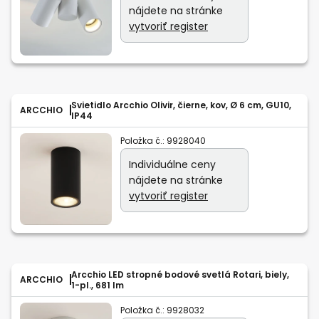
nájdete na stránke
vytvoriť register
Svietidlo Arcchio Olivir, čierne, kov, Ø 6 cm, GU10,
ARCCHIO
IP44
Položka č.:
9928040
Individuálne ceny
nájdete na stránke
vytvoriť register
Arcchio LED stropné bodové svetlá Rotari, biely,
ARCCHIO
1-pl., 681 lm
Položka č.:
9928032