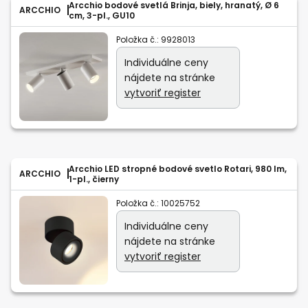
Arcchio bodové svetlá Brinja, biely, hranatý, Ø 6
ARCCHIO
cm, 3-pl., GU10
Položka č.:
9928013
Individuálne ceny
nájdete na stránke
vytvoriť register
Arcchio LED stropné bodové svetlo Rotari, 980 lm,
ARCCHIO
1-pl., čierny
Položka č.:
10025752
Individuálne ceny
nájdete na stránke
vytvoriť register