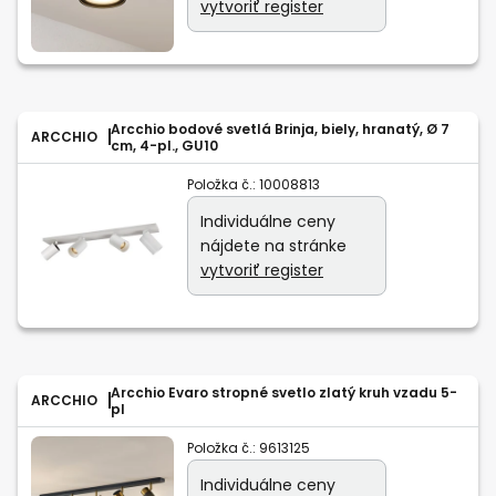
vytvoriť register
Arcchio bodové svetlá Brinja, biely, hranatý, Ø 7
ARCCHIO
cm, 4-pl., GU10
Položka č.:
10008813
Individuálne ceny
nájdete na stránke
vytvoriť register
Arcchio Evaro stropné svetlo zlatý kruh vzadu 5-
ARCCHIO
pl
Položka č.:
9613125
Individuálne ceny