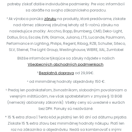
potreby získať ďalšie individuálne podmienky. Pre viac informácií
sa obráťte na svojho zákazníckeho poradcu.
² Ak výrobca ponúka
záruku
na produkty, ktoré predávame, získate
nad rámec zákonnej záručnej lehoty až 5-ročnú záruku na
nasledujúce značky: Arcchio, Bopp, Brumberg, CMD, Deko-Light,
Dotlux, Erco, Escale, EVN, Glamox, Juliana, LTS, Lucande, Paulmann,
Performance in Lighting, Philips, Regent, Ribag, RZB, Schuller, Siteco,
SLV, Steinel, The Light Group, Westinghouse, WIBRE, XAL, Zumtobel
Bližšie informácie týkajúce sa záruky nájdete v našich
Všeobecných obchodných podmienkach
.
³
Bezplatná doprava
od 29,99€.
⁴ od minimálnej hodnoty objednávky 150 €.
⁵ Predaj len podnikateľom, živnostníkom, slobodným povolaniam a
verejným inštitúciám, nie však spotrebiteľom v zmysle § 13 BGB
(nemecký občiansky zákonník). Všetky ceny sú uvedené v eurách
bez DPH. Ponuky sú nezáväzné.
* 15 % extra zľava | Tento kód je platný len 90 dní od dátumu prijatia.
Získate 15 % extra zľavu bez minimálnej hodnoty nákupu. Platí len
raz na zákazníka a objednávku. Nedá sa kombinovať s inými