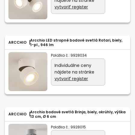
nájdete na stránke
vytvoriť register
Arcchio LED stropné bodové svetlá Rotari, biely,
ARCCHIO
1-pl., 946 lm
Položka č.:
9928034
Individuálne ceny
nájdete na stránke
vytvoriť register
Arcchio bodové svetlá Brinja, biely, okrúhly, výška
ARCCHIO
13 cm, Ø 6 cm
Položka č.:
9928015