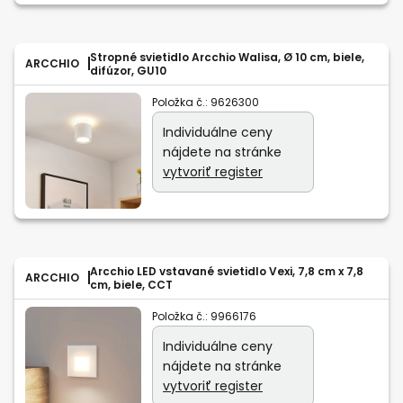
Stropné svietidlo Arcchio Walisa, Ø 10 cm, biele,
ARCCHIO
difúzor, GU10
Položka č.:
9626300
Individuálne ceny
nájdete na stránke
vytvoriť register
Arcchio LED vstavané svietidlo Vexi, 7,8 cm x 7,8
ARCCHIO
cm, biele, CCT
Položka č.:
9966176
Individuálne ceny
nájdete na stránke
vytvoriť register