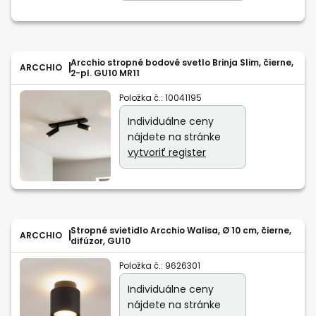
Arcchio stropné bodové svetlo Brinja Slim, čierne,
ARCCHIO
2-pl. GU10 MR11
Položka č.:
10041195
Individuálne ceny
nájdete na stránke
vytvoriť register
Stropné svietidlo Arcchio Walisa, Ø 10 cm, čierne,
ARCCHIO
difúzor, GU10
Položka č.:
9626301
Individuálne ceny
nájdete na stránke