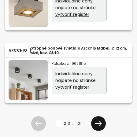
Individuálne ceny
nájdete na stránke
vytvoriť register
Stropné bodové svietidlo Arcchio Mabel, Ø 12 cm,
ARCCHIO
sivé, kov, GU10
Položka č.:
9621915
Individuálne ceny
nájdete na stránke
vytvoriť register
Strana
1
2
3
...
101
Predchádzajúci
Ďalšie