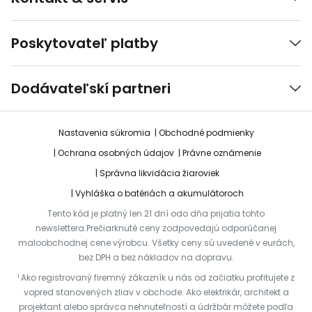
Poskytovateľ platby
Dodávateľskí partneri
Nastavenia súkromia
Obchodné podmienky
Ochrana osobných údajov
Právne oznámenie
Správna likvidácia žiaroviek
Vyhláška o batériách a akumulátoroch
Tento kód je platný len 21 dní odo dňa prijatia tohto
newslettera.Prečiarknuté ceny zodpovedajú odporúčanej
maloobchodnej cene výrobcu. Všetky ceny sú uvedené v eurách,
bez DPH a bez nákladov na dopravu.
¹ Ako registrovaný firemný zákazník u nás od začiatku profitujete z
vopred stanovených zliav v obchode. Ako elektrikár, architekt a
projektant alebo správca nehnuteľností a údržbár môžete podľa