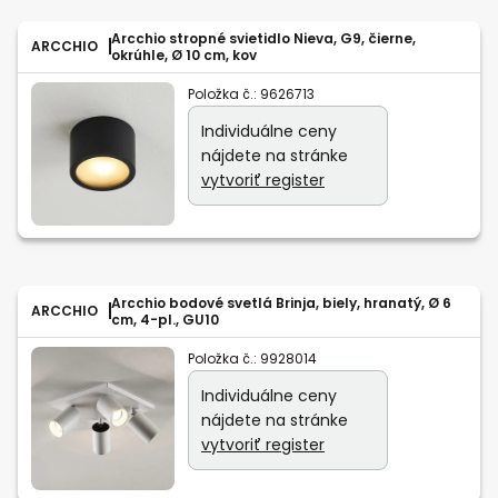
Arcchio stropné svietidlo Nieva, G9, čierne,
ARCCHIO
okrúhle, Ø 10 cm, kov
Položka č.:
9626713
Individuálne ceny
nájdete na stránke
vytvoriť register
Arcchio bodové svetlá Brinja, biely, hranatý, Ø 6
ARCCHIO
cm, 4-pl., GU10
Položka č.:
9928014
Individuálne ceny
nájdete na stránke
vytvoriť register