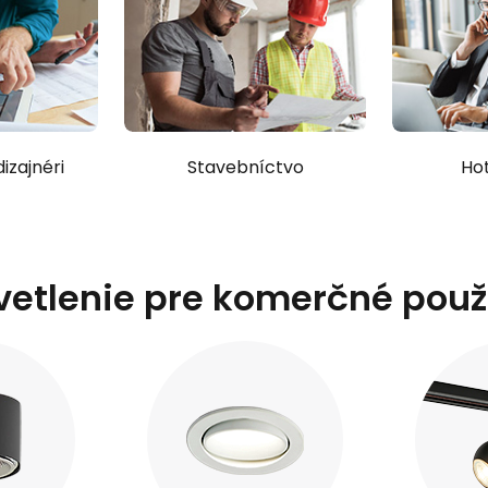
dizajnéri
Stavebníctvo
Hot
vetlenie pre komerčné použi