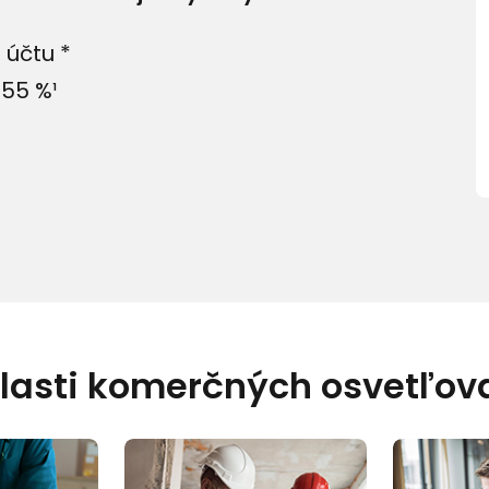
 účtu *
55 %¹
blasti komerčných osvetľova