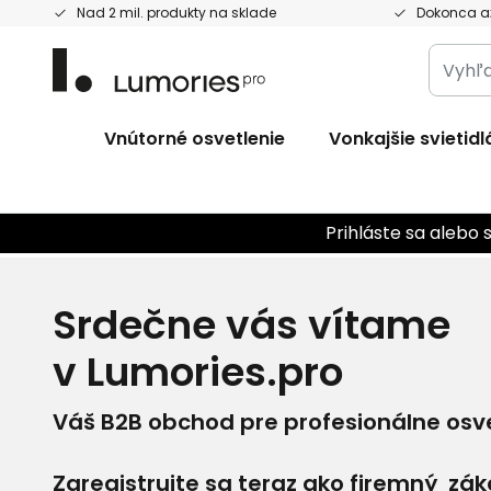
Skip
Nad 2 mil. produkty na sklade
Dokonca až
to
Vyhľad
Content
celý
obcho
Vnútorné osvetlenie
Vonkajšie svietidl
tu...
Prihláste sa alebo 
Srdečne vás vítame
v Lumories.pro
Váš B2B obchod pre profesionálne osve
Zaregistrujte sa teraz ako firemný zák