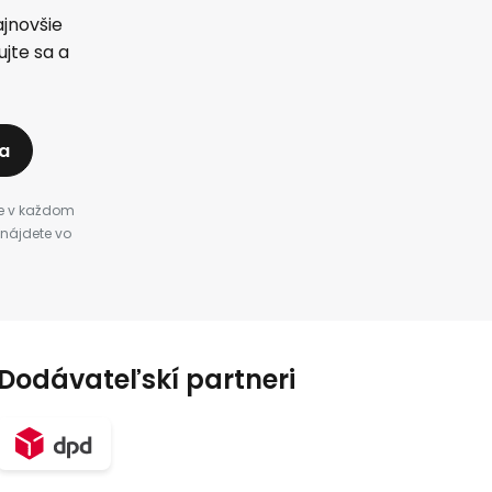
jnovšie
jte sa a
na
te v každom
 nájdete vo
Dodávateľskí partneri