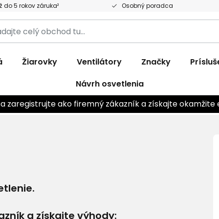
 do 5 rokov záruka²
Osobný poradca
ajte
d
á
Žiarovky
Ventilátory
Značky
Príslu
Návrh osvetlenia
sa zaregistrujte ako firemný zákazník a získajte okamžite 
tlenie.
azník a získajte výhody: