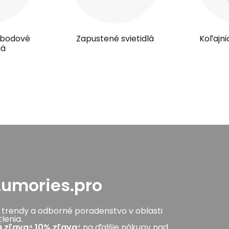
a bodové
Zapustené svietidlá
Koľajn
lá
Lumories.pro
 trendy a odborné poradenstvo v oblasti
lenia.
 zľava⁴
10%
zľava
⁴ na ďalšie nákupy nad