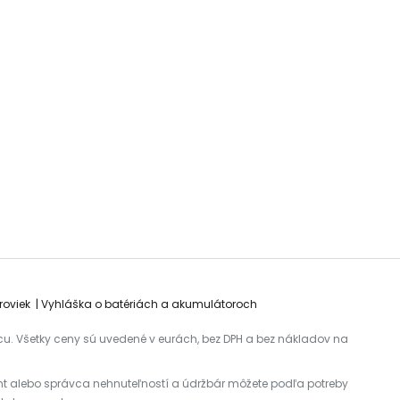
roviek
Vyhláška o batériách a akumulátoroch
cu. Všetky ceny sú uvedené v eurách, bez DPH a bez nákladov na
ktant alebo správca nehnuteľností a údržbár môžete podľa potreby