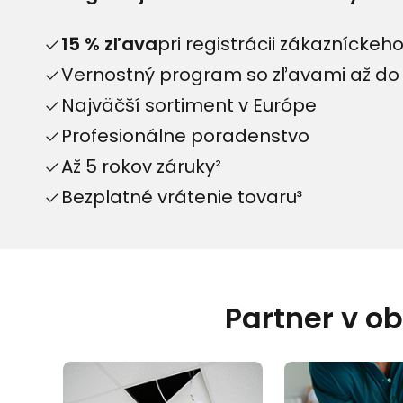
15 % zľava
pri registrácii zákazníckeho
Vernostný program so zľavami až do 
Najväčší sortiment v Európe
Profesionálne poradenstvo
Až 5 rokov záruky²
Bezplatné vrátenie tovaru³
Partner v o