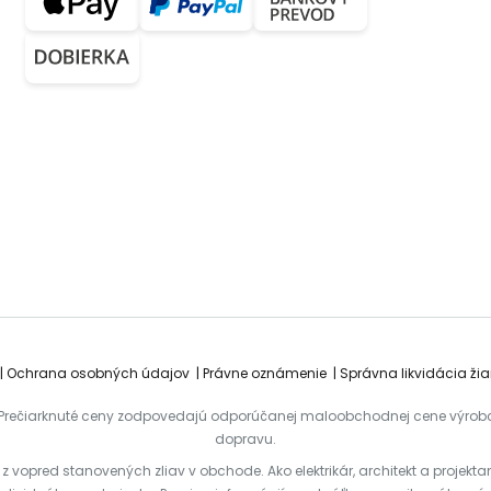
Ochrana osobných údajov
Právne oznámenie
Správna likvidácia žia
tera.Prečiarknuté ceny zodpovedajú odporúčanej maloobchodnej cene výrob
dopravu.
te z vopred stanovených zliav v obchode. Ako elektrikár, architekt a proje