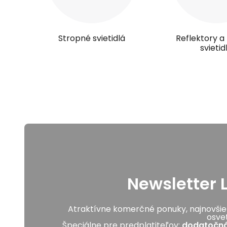
Stropné svietidlá
Reflektory 
svietid
Newsletter 
Atraktívne komerčné ponuky, najnovšie
osvet
Špeciálne pre predplatiteľov:
dodatočná