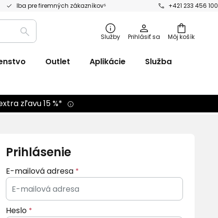
Iba pre firemných zákazníkov⁵
+421 233 456 100
Vyhľadávanie
Služby
Prihlásiť sa
Môj košík
šenstvo
Outlet
Aplikácie
Služba
extra zľavu 15 %*
Prihlásenie
E-mailová adresa
Heslo