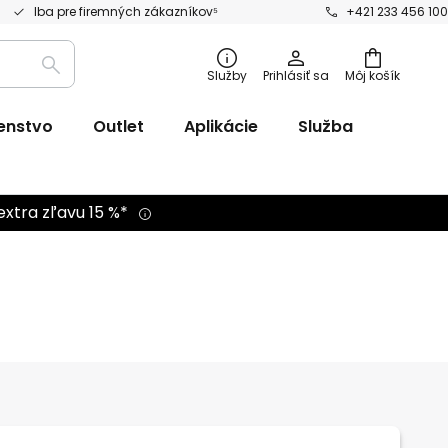
Iba pre firemných zákazníkov⁵
+421 233 456 100
Vyhľadávanie
Služby
Prihlásiť sa
Môj košík
šenstvo
Outlet
Aplikácie
Služba
extra zľavu 15 %*