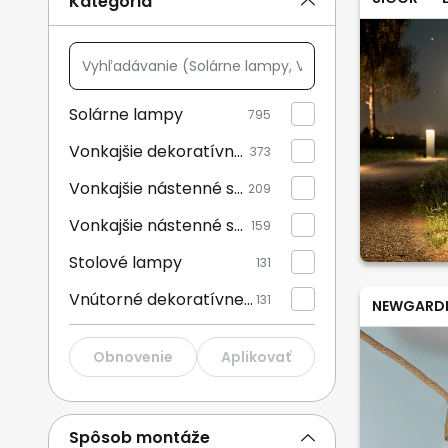
Kategória
Vyhľadávanie
(Solárne
lampy,
Solárne lampy
795
Vonkajšie
Vonkajšie dekoratívne svietidlá
dekoratívne
373
svietidlá,
Vonkajšie nástenné svietidlá
209
...)
Vonkajšie nástenné svietidlá so senzorom
159
Stolové lampy
131
Vnútorné dekoratívne svietidlá
131
NEWGARD
LED reflektory a svietidlá s bodcom do zeme
112
Obnovenie
Aplikovať
Svetelné reťaze
55
Osvetlenie príjazdovej cesty
53
Spôsob montáže
Osvetlenie príjazdovej cesty s čidlom
43