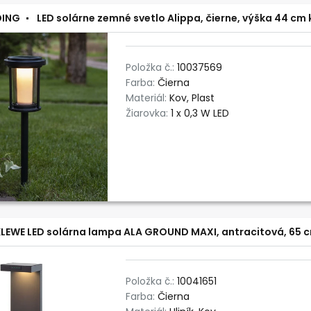
DING
LED solárne zemné svetlo Alippa, čierne, výška 44 cm 
Položka č.:
10037569
Farba:
Čierna
Materiál:
Kov, Plast
Žiarovka:
1 x 0,3 W LED
LEWE LED solárna lampa ALA GROUND MAXI, antracitová, 65 c
Položka č.:
10041651
Farba:
Čierna