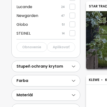
STAR TRA
Lucande
24
Newgarden
47
Globo
51
STEINEL
14
STAR TRADING
97
Obnovenie
Aplikovať
Paulmann
43
Sigor
8
Stupeň ochrany krytom
Philips
58
KLEWE
K
Zobraziť viac
Farba
Materiál