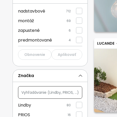
nadstavbové
712
Zobraziť viac
montáž
69
zapustené
6
predmontované
4
LUCANDE
Obnovenie
Aplikovať
Značka
Vyhľadávanie
(Lindby,
PRIOS,
Lindby
80
...)
PRIOS
16