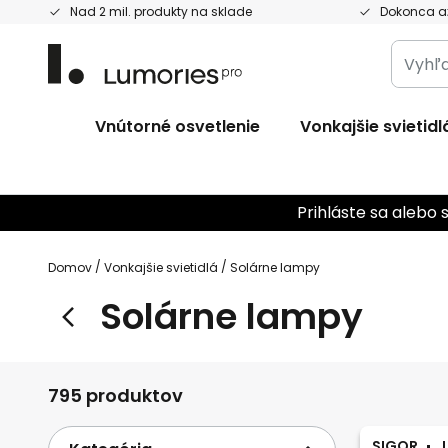
Skip
Nad 2 mil. produkty na sklade
Dokonca až
to
Vyhľad
Content
celý
obcho
Vnútorné osvetlenie
Vonkajšie svietidl
tu...
Prihláste sa alebo 
Domov
Vonkajšie svietidlá
Solárne lampy
Solárne lampy
795 produktov
SIGOR