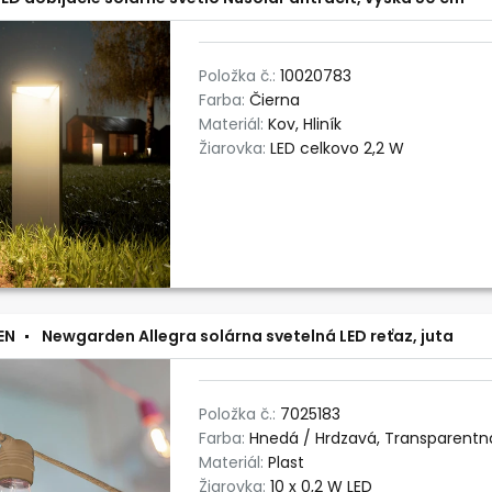
Položka č.:
10020783
Farba:
Čierna
Materiál:
Kov, Hliník
Žiarovka:
LED celkovo 2,2 W
EN
Newgarden Allegra solárna svetelná LED reťaz, juta
Položka č.:
7025183
Farba:
Hnedá / Hrdzavá, Transparentn
Materiál:
Plast
Žiarovka:
10 x 0,2 W LED