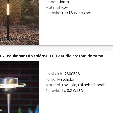
Farba:
Čierna
Materiál:
Kov
Žiarovka:
LED 1,6 W celkom
N
Paulmann Ufo solárne LED svietidlo hrotom do zeme
Položka č.:
7600586
Farba:
Metalická
Materiál:
Kov, Sklo, Ušľachtilá oceľ
Žiarovka:
1 x 0,2 W LED