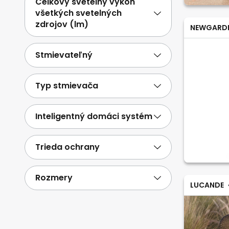
Celkový svetelný výkon
všetkých svetelných
zdrojov (lm)
NEWGARD
Stmievateľný
Typ stmievača
Inteligentný domáci systém
Trieda ochrany
Rozmery
LUCANDE