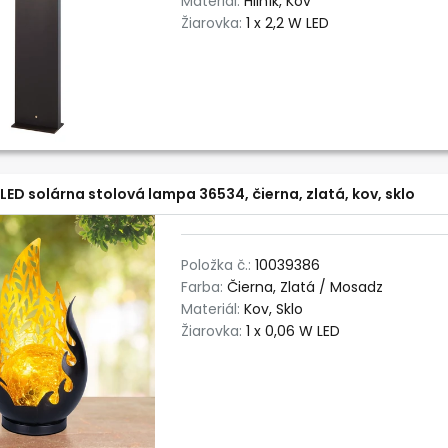
Materiál:
Hliník, Kov
Žiarovka:
1 x 2,2 W LED
LED solárna stolová lampa 36534, čierna, zlatá, kov, sklo
Položka č.:
10039386
Farba:
Čierna, Zlatá / Mosadz
Materiál:
Kov, Sklo
Žiarovka:
1 x 0,06 W LED