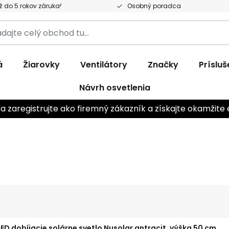
 do 5 rokov záruka²
Osobný poradca
ajte
d
á
Žiarovky
Ventilátory
Značky
Príslu
Návrh osvetlenia
sa zaregistrujte ako firemný zákazník a získajte okamžite 
LED dobíjacie solárne svetlo Nusolar antracit, výška 50 cm