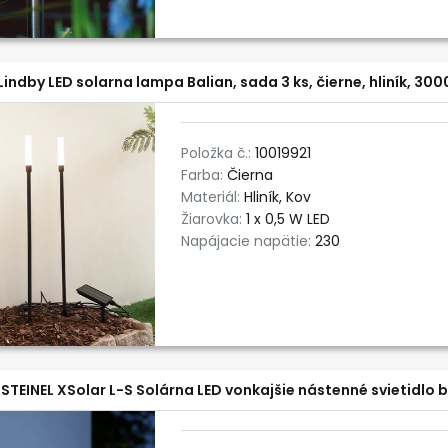
Lindby LED solarna lampa Balian, sada 3 ks, čierne, hliník, 300
Položka č.:
10019921
Farba:
Čierna
Materiál:
Hliník, Kov
Žiarovka:
1 x 0,5 W LED
Napájacie napätie:
230
STEINEL XSolar L-S Solárna LED vonkajšie nástenné svietidlo b