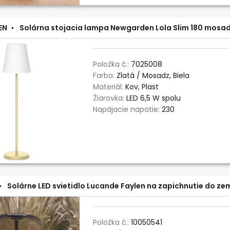
EN
Solárna stojacia lampa Newgarden Lola Slim 180 mosa
Položka č.:
7025008
Farba:
Zlatá / Mosadz, Biela
Materiál:
Kov, Plast
Žiarovka:
LED 6,5 W spolu
Napájacie napätie:
230
Solárne LED svietidlo Lucande Faylen na zapichnutie do zem
Položka č.:
10050541