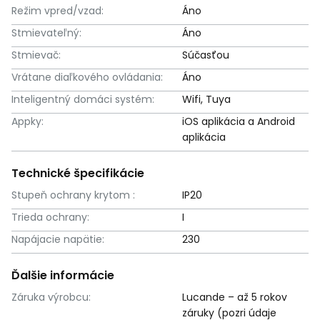
Režim vpred/vzad:
Áno
Stmievateľný:
Áno
Stmievač:
Súčasťou
Vrátane diaľkového ovládania:
Áno
Inteligentný domáci systém:
Wifi, Tuya
Appky:
iOS aplikácia a Android
aplikácia
Technické špecifikácie
Stupeň ochrany krytom :
IP20
Trieda ochrany:
I
Napájacie napätie:
230
Ďalšie informácie
Záruka výrobcu:
Lucande – až 5 rokov
záruky (pozri údaje