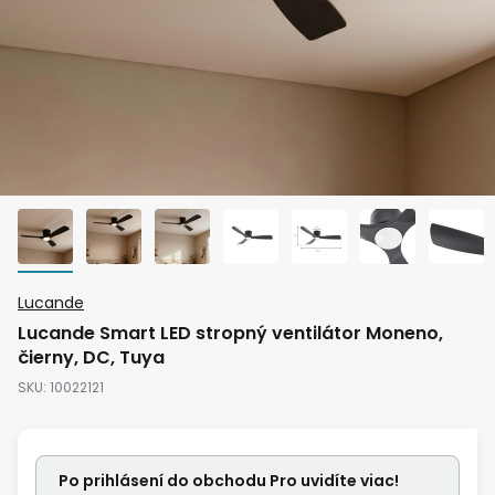
Preskočiť
Lucande
na
Lucande Smart LED stropný ventilátor Moneno,
začiatok
čierny, DC, Tuya
galérie
SKU
10022121
obrázkov
Po prihlásení do obchodu Pro uvidíte viac!