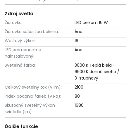
Zdroj svetla
Žiarovka:
LED celkom 16 W
Žiarovka súčasťou balenia:
Áno
Wattový výkon:
16
LED permanentne
Áno
nainštalovaný:
Svetelná farba:
3000 K Teplá biela -
6500 K denné svetlo /
3-stupňový
Celkový svetelný tok (v lm):
2100
Index podania farieb (v Ra):
80
Skutočný svetelný výkon
1680
svietidla (lm):
Ďalšie funkcie