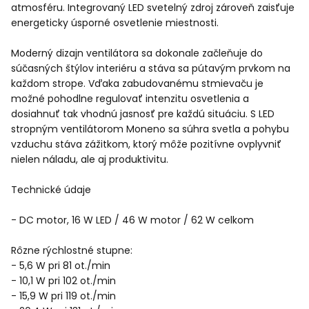
atmosféru. Integrovaný LED svetelný zdroj zároveň zaisťuje
energeticky úsporné osvetlenie miestnosti.
Moderný dizajn ventilátora sa dokonale začleňuje do
súčasných štýlov interiéru a stáva sa pútavým prvkom na
každom strope. Vďaka zabudovanému stmievaču je
možné pohodlne regulovať intenzitu osvetlenia a
dosiahnuť tak vhodnú jasnosť pre každú situáciu. S LED
stropným ventilátorom Moneno sa súhra svetla a pohybu
vzduchu stáva zážitkom, ktorý môže pozitívne ovplyvniť
nielen náladu, ale aj produktivitu.
Technické údaje
- DC motor, 16 W LED / 46 W motor / 62 W celkom
Rôzne rýchlostné stupne:
- 5,6 W pri 81 ot./min
- 10,1 W pri 102 ot./min
- 15,9 W pri 119 ot./min