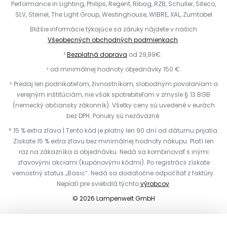
Performance in Lighting, Philips, Regent, Ribag, RZB, Schuller, Siteco,
SLV, Steinel, The Light Group, Westinghouse, WIBRE, XAL, Zumtobel
Bližšie informácie týkajúce sa záruky nájdete v našich
Všeobecných obchodných podmienkach
.
³
Bezplatná doprava
od 29,99€.
⁴ od minimálnej hodnoty objednávky 150 €.
⁵ Predaj len podnikateľom, živnostníkom, slobodným povolaniam a
verejným inštitúciám, nie však spotrebiteľom v zmysle § 13 BGB
(nemecký občiansky zákonník). Všetky ceny sú uvedené v eurách
bez DPH. Ponuky sú nezáväzné.
* 15 % extra zľava | Tento kód je platný len 90 dní od dátumu prijatia.
Získate 15 % extra zľavu bez minimálnej hodnoty nákupu. Platí len
raz na zákazníka a objednávku. Nedá sa kombinovať s inými
zľavovými akciami (kupónovými kódmi). Po registrácii získate
vernostný status „Basic“. Nedá sa dodatočne odpočítať z faktúry.
Neplatí pre svietidlá týchto
výrobcov
.
© 2026 Lampenwelt GmbH