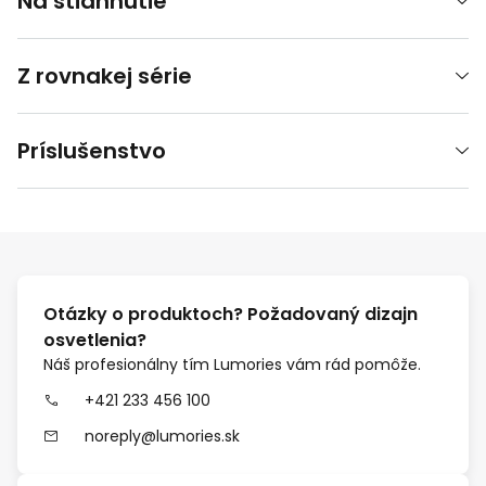
Na stiahnutie
Z rovnakej série
Príslušenstvo
Otázky o produktoch? Požadovaný dizajn
osvetlenia?
Náš profesionálny tím Lumories vám rád pomôže.
+421 233 456 100
noreply@lumories.sk