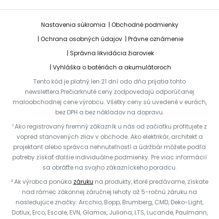
Nastavenia súkromia
Obchodné podmienky
Ochrana osobných údajov
Právne oznámenie
Správna likvidácia žiaroviek
Vyhláška o batériách a akumulátoroch
Tento kód je platný len 21 dní odo dňa prijatia tohto
newslettera.Prečiarknuté ceny zodpovedajú odporúčanej
maloobchodnej cene výrobcu. Všetky ceny sú uvedené v eurách,
bez DPH a bez nákladov na dopravu.
¹ Ako registrovaný firemný zákazník u nás od začiatku profitujete z
vopred stanovených zliav v obchode. Ako elektrikár, architekt a
projektant alebo správca nehnuteľností a údržbár môžete podľa
potreby získať ďalšie individuálne podmienky. Pre viac informácií
sa obráťte na svojho zákazníckeho poradcu.
² Ak výrobca ponúka
záruku
na produkty, ktoré predávame, získate
nad rámec zákonnej záručnej lehoty až 5-ročnú záruku na
nasledujúce značky: Arcchio, Bopp, Brumberg, CMD, Deko-Light,
Dotlux, Erco, Escale, EVN, Glamox, Juliana, LTS, Lucande, Paulmann,