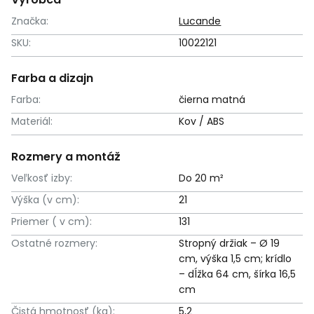
Značka:
Lucande
SKU:
10022121
Farba a dizajn
Farba:
čierna matná
Materiál:
Kov / ABS
Rozmery a montáž
Veľkosť izby:
Do 20 m²
Výška (v cm):
21
Priemer ( v cm):
131
Ostatné rozmery:
Stropný držiak – Ø 19
cm, výška 1,5 cm; krídlo
– dĺžka 64 cm, šírka 16,5
cm
Čistá hmotnosť (kg):
5,2