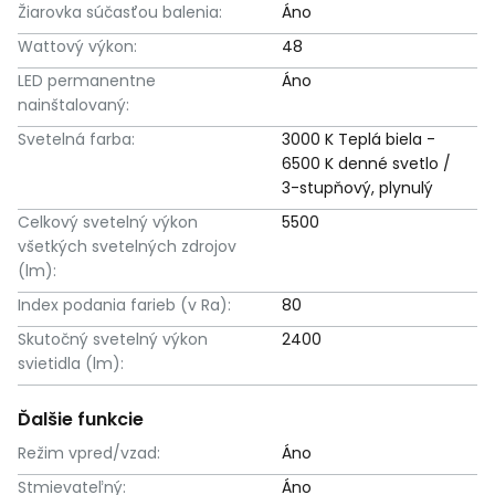
Žiarovka súčasťou balenia:
Áno
Wattový výkon:
48
LED permanentne
Áno
nainštalovaný:
Svetelná farba:
3000 K Teplá biela -
6500 K denné svetlo /
3-stupňový, plynulý
Celkový svetelný výkon
5500
všetkých svetelných zdrojov
(lm):
Index podania farieb (v Ra):
80
Skutočný svetelný výkon
2400
svietidla (lm):
Ďalšie funkcie
Režim vpred/vzad:
Áno
Stmievateľný:
Áno