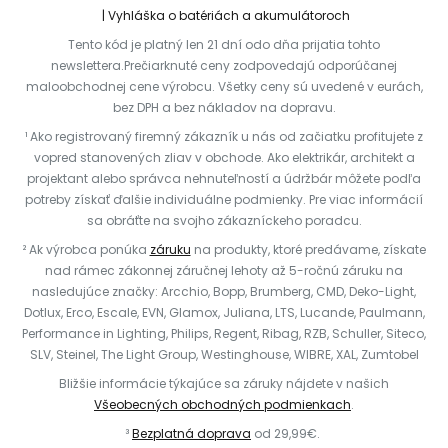
Vyhláška o batériách a akumulátoroch
Tento kód je platný len 21 dní odo dňa prijatia tohto
newslettera.Prečiarknuté ceny zodpovedajú odporúčanej
maloobchodnej cene výrobcu. Všetky ceny sú uvedené v eurách,
bez DPH a bez nákladov na dopravu.
¹ Ako registrovaný firemný zákazník u nás od začiatku profitujete z
vopred stanovených zliav v obchode. Ako elektrikár, architekt a
projektant alebo správca nehnuteľností a údržbár môžete podľa
potreby získať ďalšie individuálne podmienky. Pre viac informácií
sa obráťte na svojho zákazníckeho poradcu.
² Ak výrobca ponúka
záruku
na produkty, ktoré predávame, získate
nad rámec zákonnej záručnej lehoty až 5-ročnú záruku na
nasledujúce značky: Arcchio, Bopp, Brumberg, CMD, Deko-Light,
Dotlux, Erco, Escale, EVN, Glamox, Juliana, LTS, Lucande, Paulmann,
Performance in Lighting, Philips, Regent, Ribag, RZB, Schuller, Siteco,
SLV, Steinel, The Light Group, Westinghouse, WIBRE, XAL, Zumtobel
Bližšie informácie týkajúce sa záruky nájdete v našich
Všeobecných obchodných podmienkach
.
³
Bezplatná doprava
od 29,99€.