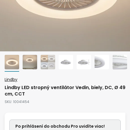
Preskočiť
Lindby
na
Lindby LED stropný ventilátor Vedin, biely, DC, Ø 49
začiatok
cm, CCT
galérie
SKU
10041454
obrázkov
Po prihlásení do obchodu Pro uvidíte viac!